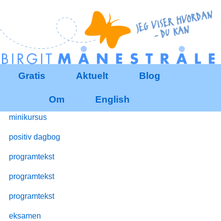
Redigér
SenesteRettelser
Historik
Indstillinger
Gratis
Aktuelt
Blog
Om
English
minikursus
positiv dagbog
programtekst
programtekst
programtekst
eksamen