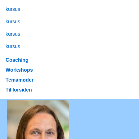
kursus
kursus
kursus
kursus
Coaching
Workshops
Temamøder
Til forsiden