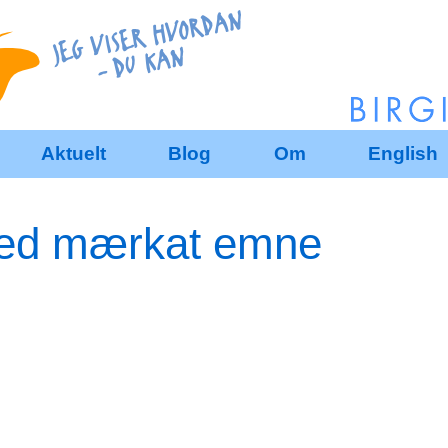
Aktuelt
Blog
Om
English
med mærkat emne