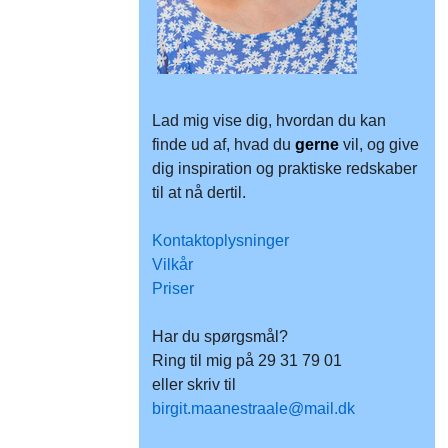
Lad mig vise dig, hvordan du kan
finde ud af, hvad du
gerne
vil, og give
dig inspiration og praktiske redskaber
til at nå dertil.
Kontaktoplysninger
Vilkår
Priser
Har du spørgsmål?
Ring til mig på 29 31 79 01
eller skriv til
birgit.maanestraale@mail.dk