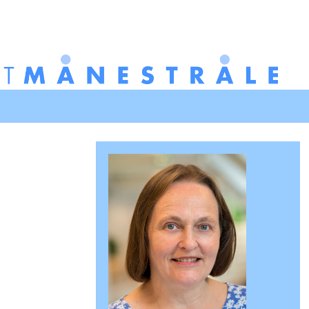
Redigér
SenesteRettelser
Historik
Indstillinger