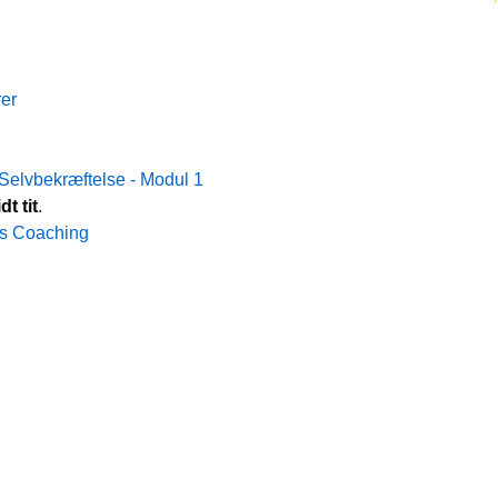
er
elvbekræftelse - Modul 1
t tit
.
is Coaching