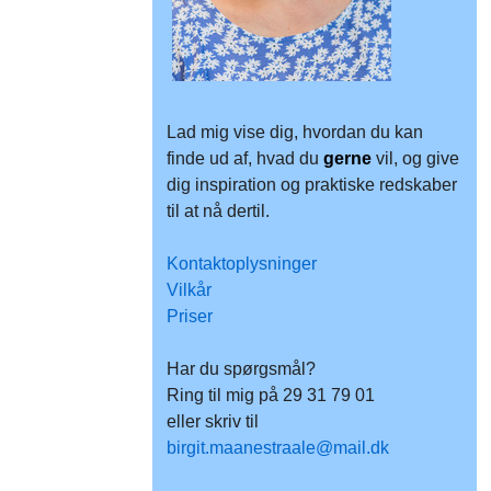
Lad mig vise dig, hvordan du kan
finde ud af, hvad du
gerne
vil, og give
dig inspiration og praktiske redskaber
til at nå dertil.
Kontaktoplysninger
Vilkår
Priser
Har du spørgsmål?
Ring til mig på 29 31 79 01
eller skriv til
birgit.maanestraale@mail.dk