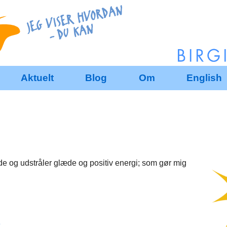
Aktuelt
Blog
Om
English
nde og udstråler glæde og positiv energi; som gør mig
e