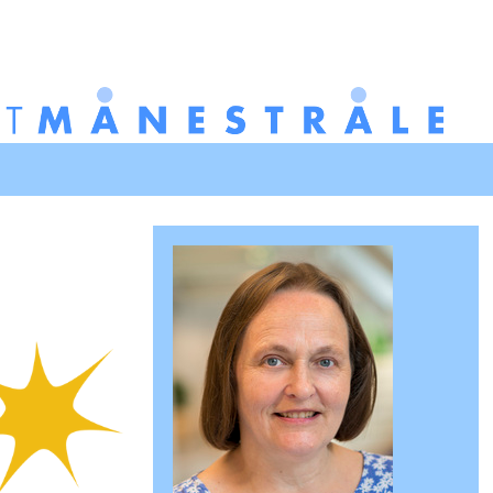
Redigér
SenesteRettelser
Historik
Indstillinger