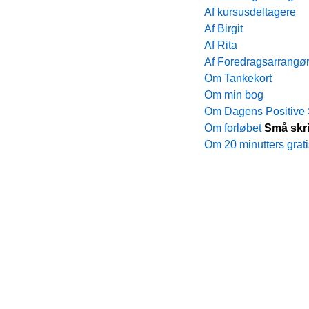
Af kursusdeltagere
Af Birgit
Af Rita
Af Foredragsarrangør
Om Tankekort
Om min bog
Om Dagens Positive S
Om forløbet
Små skrid
Om 20 minutters grat