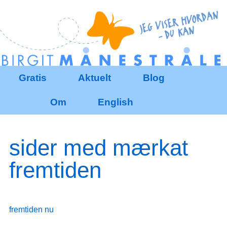
Redigér
SenesteRettelser
Historik
Indstillinger
Gratis
Aktuelt
Blog
Om
English
sider med mærkat
fremtiden
fremtiden nu