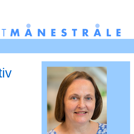
Redigér
SenesteRettelser
Historik
Indstillinger
iv