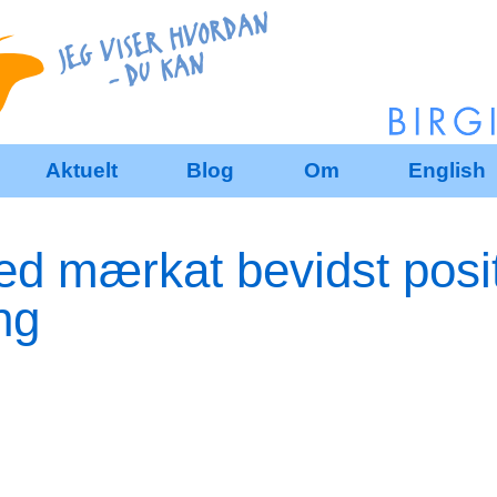
Aktuelt
Blog
Om
English
ed mærkat bevidst posit
ng