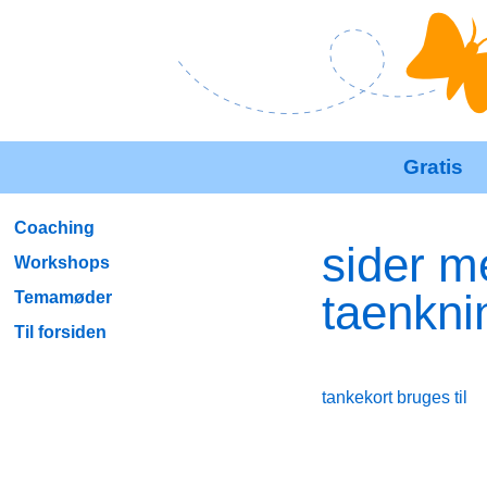
Gratis
Coaching
sider m
Workshops
taenkni
Temamøder
Til forsiden
tankekort bruges til