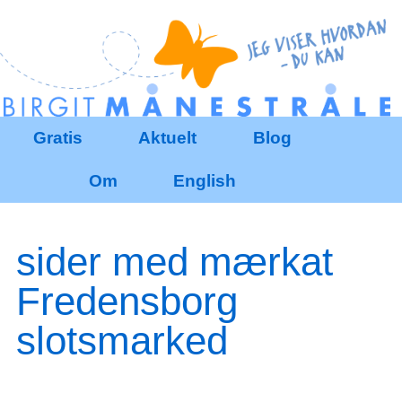
Redigér
SenesteRettelser
Historik
Indstillinger
Gratis
Aktuelt
Blog
Om
English
sider med mærkat
Fredensborg
slotsmarked