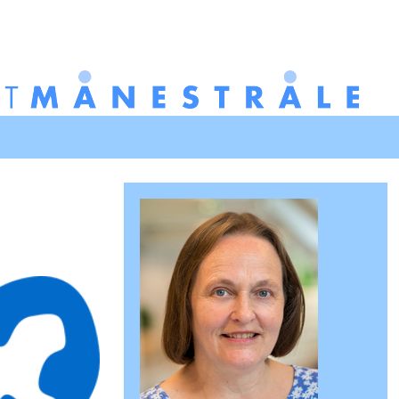
Redigér
SenesteRettelser
Historik
Indstillinger