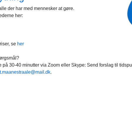
 alle der har med mennesker at gøre.
derne her:
riser, se
her
pørgsmål?
e på 30-40 minutter via Zoom eller Skype: Send forslag til tidspu
it.maanestraale@mail.dk
.